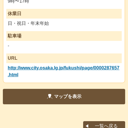
9時〜17時
休業日
日・祝日・年末年始
駐車場
-
URL
http://www.city.osaka.lg.jp/fukushi/page/0000287657
.html
マップを表示
一覧へ戻る